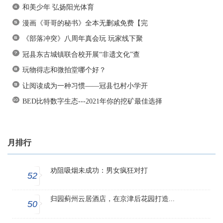
和美少年 弘扬阳光体育
漫画《哥哥的秘书》全本无删减免费【完
《部落冲突》八周年真会玩 玩家线下聚
冠县东古城镇联合校开展“非遗文化”查
玩物得志和微拍堂哪个好？
让阅读成为一种习惯——冠县乜村小学开
BED比特数字生态---2021年你的挖矿最佳选择
月排行
劝阻吸烟未成功：男女疯狂对打
52
归园蓟州云居酒店，在京津后花园打造...
50