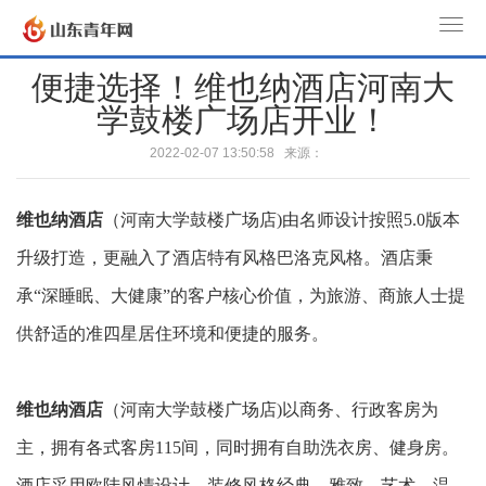
T
o
便捷选择！维也纳酒店河南大
g
学鼓楼广场店开业！
g
l
2022-02-07 13:50:58 来源：
e
n
维也纳酒店
（河南大学鼓楼广场店)由名师设计按照5.0版本
a
v
升级打造，更融入了酒店特有风格巴洛克风格。酒店秉
i
承“深睡眠、大健康”的客户核心价值，为旅游、商旅人士提
g
a
供舒适的准四星居住环境和便捷的服务。
t
i
维也纳酒店
（河南大学鼓楼广场店)以商务、行政客房为
o
n
主，拥有各式客房115间，同时拥有自助洗衣房、健身房。
酒店采用欧陆风情设计，装修风格经典、雅致、艺术、温