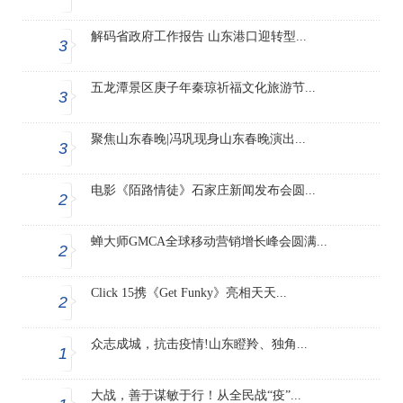
解码省政府工作报告 山东港口迎转型...
3
五龙潭景区庚子年秦琼祈福文化旅游节...
3
聚焦山东春晚|冯巩现身山东春晚演出...
3
电影《陌路情徒》石家庄新闻发布会圆...
2
蝉大师GMCA全球移动营销增长峰会圆满...
2
Click 15携《Get Funky》亮相天天...
2
众志成城，抗击疫情!山东瞪羚、独角...
1
大战，善于谋敏于行！从全民战“疫”...