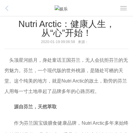
T
o
Nutri Arctic：健康人生，
g
从“心”开始！
g
l
2020-01-19 09:06:58 来源：
e
n
头顶星河皓月，身处童话王国芬兰，无人会抗拒芬兰的无
a
v
穷魅力。芬兰，一个现代版的世外桃源，是随处可栖的天
i
堂。这个纯美的地方，就是Nutri Arctic的故土，勤劳的芬兰
g
人用每一寸土地串起了品牌多年的心路历程。
a
t
i
源自芬兰，天然萃取
o
n
作为芬兰国宝级膳食健康品牌，Nutri Arctic多年来始终