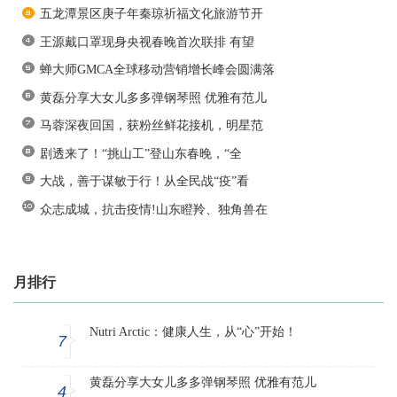
五龙潭景区庚子年秦琼祈福文化旅游节开
王源戴口罩现身央视春晚首次联排 有望
蝉大师GMCA全球移动营销增长峰会圆满落
黄磊分享大女儿多多弹钢琴照 优雅有范儿
马蓉深夜回国，获粉丝鲜花接机，明星范
剧透来了！“挑山工”登山东春晚，“全
大战，善于谋敏于行！从全民战“疫”看
众志成城，抗击疫情!山东瞪羚、独角兽在
月排行
Nutri Arctic：健康人生，从“心”开始！
7
黄磊分享大女儿多多弹钢琴照 优雅有范儿
4