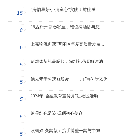
“海韵星芽•声润童心”实践团前往威...
15
16店齐开|新春将至，维也纳酒店与您...
8
上嘉物流再获“普陀区年度高质量发展...
6
新群体新礼品崛起，深圳礼品展解读消...
5
预见未来科技新趋势——元宇宙AI乐之夜
5
2024年“金融教育宣传月”进社区活动...
5
追寻红色足迹 砥砺初心使命
5
欧碧奴·奕龄颜：携手博鳌一龄与中旭...
5