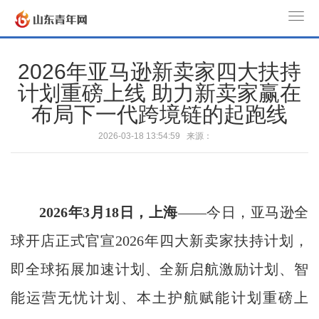
T
o
g
2026年亚马逊新卖家四大扶持
g
计划重磅上线 助力新卖家赢在
l
布局下一代跨境链的起跑线
e
n
2026-03-18 13:54:59 来源：
a
v
i
g
2026
年
3
月
1
8
日
，上海
——今日，亚马逊全
a
t
球开店正式官宣2026年四大新卖家扶持计划，
i
即全球拓展加速计划、全新启航激励计划、智
o
n
能运营无忧计划、本土护航赋能计划重磅上