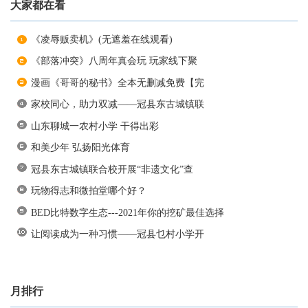
大家都在看
《凌辱贩卖机》(无遮羞在线观看)
《部落冲突》八周年真会玩 玩家线下聚
漫画《哥哥的秘书》全本无删减免费【完
家校同心，助力双减——冠县东古城镇联
山东聊城一农村小学 干得出彩
和美少年 弘扬阳光体育
冠县东古城镇联合校开展“非遗文化”查
玩物得志和微拍堂哪个好？
BED比特数字生态---2021年你的挖矿最佳选择
让阅读成为一种习惯——冠县乜村小学开
月排行