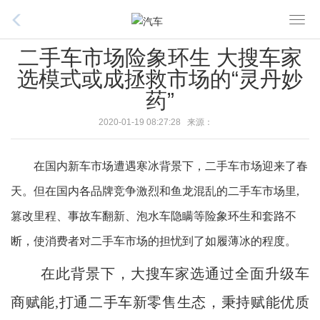
T
o
二手车市场险象环生 大搜车家
g
选模式或成拯救市场的“灵丹妙
g
药”
l
e
2020-01-19 08:27:28 来源：
n
a
在国内新车市场遭遇寒冰背景下，二手车市场迎来了春
v
i
天。但在国内各品牌竞争激烈和鱼龙混乱的二手车市场里,
g
篡改里程、事故车翻新、泡水车隐瞒等险象环生和套路不
a
t
断，使消费者对二手车市场的担忧到了如履薄冰的程度。
i
在此背景下，大搜车家选通过全面升级车
o
n
商赋能,打通二手车新零售生态，秉持赋能优质