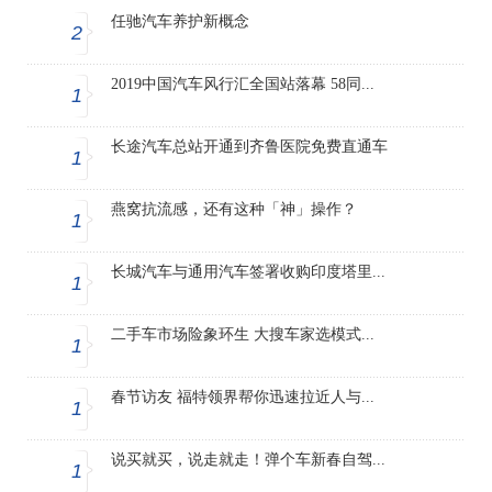
任驰汽车养护新概念
2
2019中国汽车风行汇全国站落幕 58同...
1
长途汽车总站开通到齐鲁医院免费直通车
1
燕窝抗流感，还有这种「神」操作？
1
长城汽车与通用汽车签署收购印度塔里...
1
二手车市场险象环生 大搜车家选模式...
1
春节访友 福特领界帮你迅速拉近人与...
1
说买就买，说走就走！弹个车新春自驾...
1